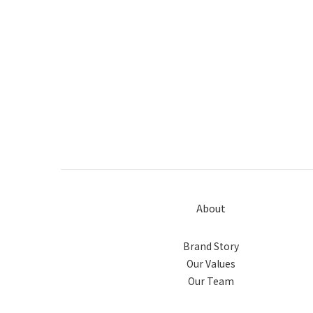
About
Brand Story
Our Values
Our Team