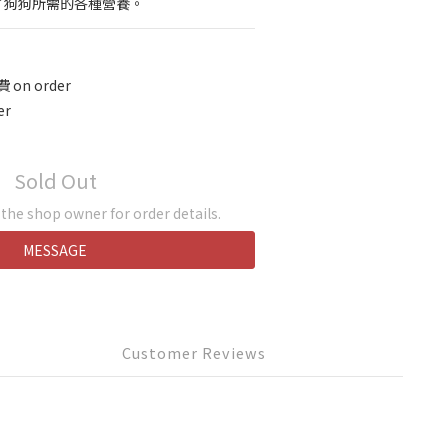
了狗狗所需的各種營養。
on order
er
Sold Out
he shop owner for order details.
MESSAGE
Customer Reviews