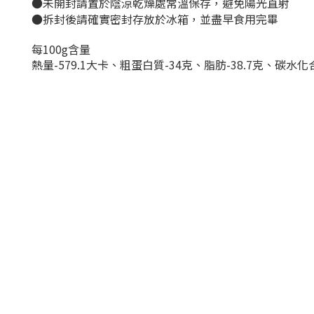
●未開封
請置於陰涼乾燥處常溫保存，
避免陽光直射
●拆封後請確實密封存放於冰箱，並盡早食用完畢
每100g含量
熱量-579.1大卡、
粗蛋白質-34克、脂肪-38.7克、碳水化合物