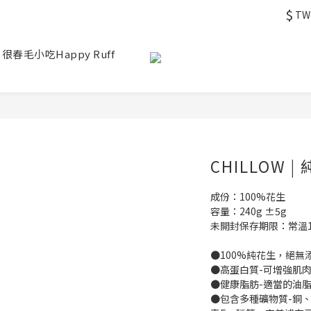
$
TW
 很春毛小吃Happy Ruff
CHILLOW 
成份：100%花生
容量：240g ±5g 
未開封保存期限：常溫14
●100%純花生，絕
●高蛋白質-可增強肌
●健康脂肪-適當的油
●包含多種礦物質-銅、