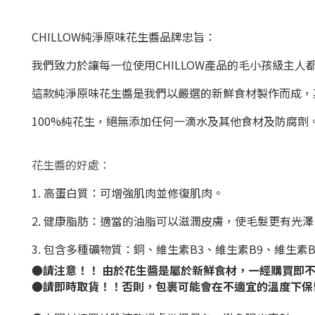
CHILLOW純淨原味花生醬品牌忠旨：
我們致力於讓每一位使用CHILLOW產品的毛小孩級主人
這款純淨原味花生醬是我們以嚴選的新鮮食材製作而成，
100%純花生，絕無添加任何一滴水及其他食材及防腐劑
花生醬的好處：
1. 高蛋白質：可增強肌肉並修復肌肉。
2. 健康脂肪：適當的油脂可以滋潤皮膚，使毛髮更有光澤
3. 包含多種礦物質：銅、維生素B3、維生素B9、維
●請注意！！ 由於花生醬是屬於新鮮食材，一經購買即
●請即時取貨！！否則，包裹可能會在不適宜的溫度下保