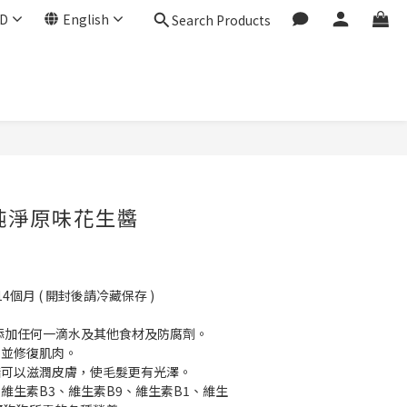
D
English
Search Products
| 純淨原味花生醬
個月 ( 開封後請冷藏保存 )
無添加任何一滴水及其他食材及防腐劑。
肉並修復肌肉。
脂可以滋潤皮膚，使毛髮更有光澤。
維生素B3、維生素B9、維生素B1、維生