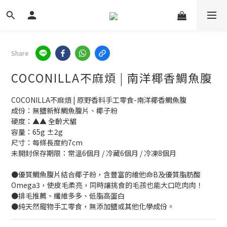
Share
COCONILLA不麻煩 | 南洋椰香鯛魚腹
COCONILLA不麻煩 | 原野香料手工零食-南洋椰香鯛魚腹
成份：無鹽新鮮鯛魚腹片、椰子粉
硬度：▲▲ 全齡犬貓
容量：65g ±2g
尺寸：每條長度約7cm
未開封保存期限：常溫6個月 / 冷藏6個月 / 冷凍8個月
●優質鯛魚腹片結合椰子粉，含豐富的維他命B及優質脂肪酸
Omega3，使皮毛柔亮，同時讓挑食的毛孩也能大口吃肉肉！
●排毛推薦、纖維多多、低脂高蛋白
●純天然寵物手工零食，無添加鹽或其他化學成份。