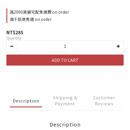
滿2000黑貓宅配免運費 on order
滿千超商免運 on order
NT$285
Quantity
ADD TO CART
Shipping &
Customer
Description
Payment
Reviews
Description