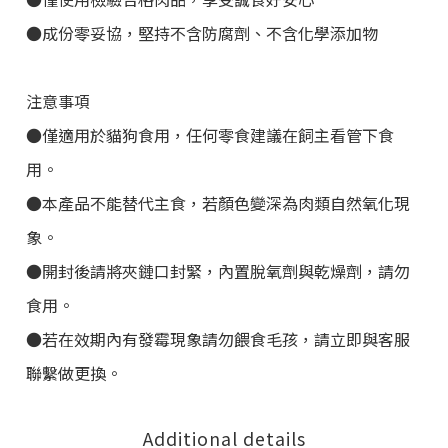
●成份零妥協，堅持不含防腐劑、不含化學添加物
注意事項
●僅適用於貓狗食用，任何零食建議在飼主看管下食
用。
●本產品不能替代主食，若顏色變深為肉類自然氧化現
象。
●開封後請將夾鏈口封緊，內置脫氧劑與乾燥劑，請勿
食用。
●若在效期內有發霉現象請勿餵食毛孩，請立即與客服
聯繫做更換。
Additional details