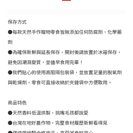
保存方式
●每款天然手作寵物零食皆無添加任何防腐劑、化學藥
劑
●為確保新鮮與延長保存，開封後請放置於冰箱保存，
避免因潮濕變質，並儘早食用完畢！
●我們貼心的使用高阻隔包裝袋，並放置足量的脫氧劑
與乾燥劑，零食可直接收納於夾鏈袋中方便取用。
商品特色
●天然香料低溫烘製，挑嘴毛孩都說愛
●台灣在地好農作物，完整食材履歷新鮮看得見
●僅使用檢驗合格肉品，享受誠食好安心