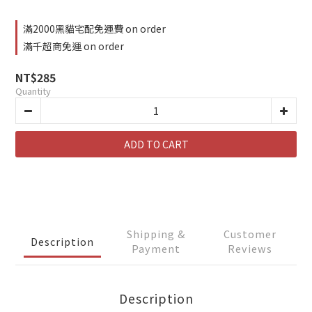
滿2000黑貓宅配免運費 on order
滿千超商免運 on order
NT$285
Quantity
ADD TO CART
Shipping &
Customer
Description
Payment
Reviews
Description