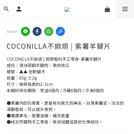
Share
COCONILLA不麻煩 | 紫薯羊腱片
COCONILLA不麻煩 | 原野香料手工零食-紫薯羊腱片
成份：澳洲草飼羊腱肉、紫肉地瓜
硬度：▲▲ 全齡貓犬
容量：65g ±2g
尺寸：每條長度約2-3cm
未開封保存期限：常溫6個月 / 冷藏6個月 / 冷凍8個月
●紫薯內的花青素，更是有抗氧化的美名，台灣紫薯泥，淡淡的
清甜香氣，可以提升食慾。
●養膚美毛、營養滋補、補充能量
●純天然寵物手工零食，無添加鹽或其他化學成份。