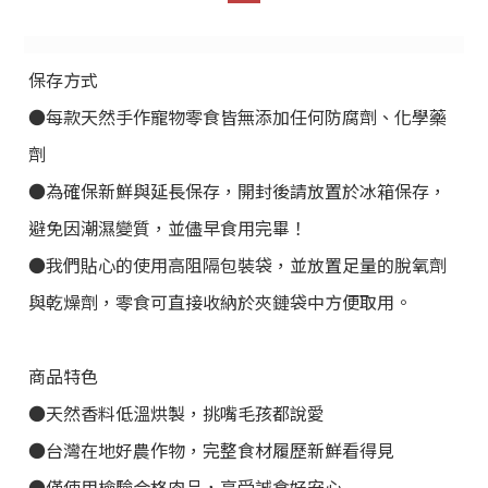
保存方式
●每款天然手作寵物零食皆無添加任何防腐劑、化學藥
劑
●為確保新鮮與延長保存，開封後請放置於冰箱保存，
避免因潮濕變質，並儘早食用完畢！
●我們貼心的使用高阻隔包裝袋，並放置足量的脫氧劑
與乾燥劑，零食可直接收納於夾鏈袋中方便取用。
商品特色
●天然香料低溫烘製，挑嘴毛孩都說愛
●台灣在地好農作物，完整食材履歷新鮮看得見
●僅使用檢驗合格肉品，享受誠食好安心