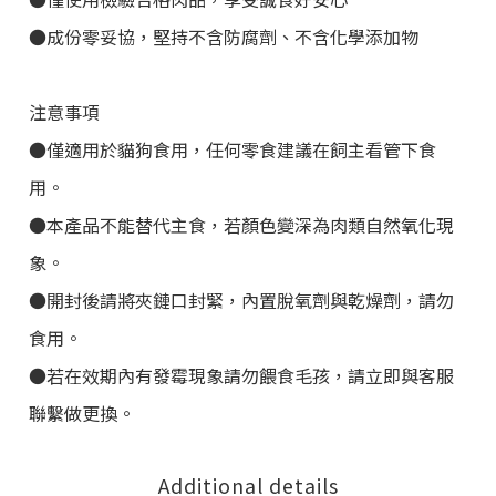
●成份零妥協，堅持不含防腐劑、不含化學添加物
注意事項
●僅適用於貓狗食用，任何零食建議在飼主看管下食
用。
●本產品不能替代主食，若顏色變深為肉類自然氧化現
象。
●開封後請將夾鏈口封緊，內置脫氧劑與乾燥劑，請勿
食用。
●若在效期內有發霉現象請勿餵食毛孩，請立即與客服
聯繫做更換。
Additional details