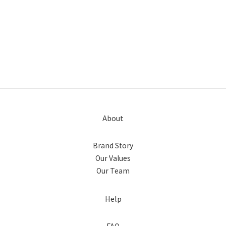
About
Brand Story
Our Values
Our Team
Help