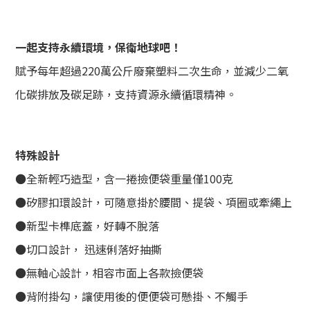
一起支持永續環境，保衛地球吧！
賦予每年超過220萬公斤廢棄塑料二次生命，並減少二氧
化碳排放及碳足跡，支持資源永續循環精神。
特殊設計
●
全新輕巧造型，含一捲撿便袋重量僅100克
●矽膠扣環設計，可隨意掛於腰間、提袋、項圈或牽繩上
●新型卡榫底蓋，好轉不脫落
●切口設計， 迅速俐落好抽撕
●無軸心設計，相容市面上各款撿便袋
●背附掛勾，讓使用後的便便袋可懸掛、不觸手