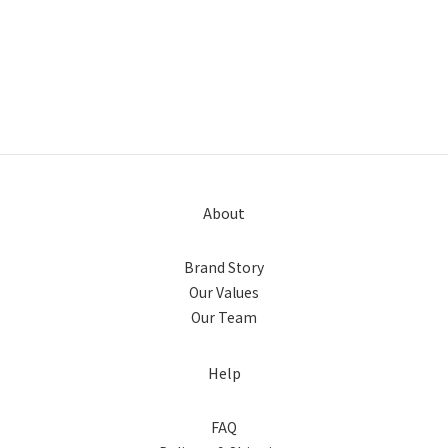
About
Brand Story
Our Values
Our Team
Help
FAQ