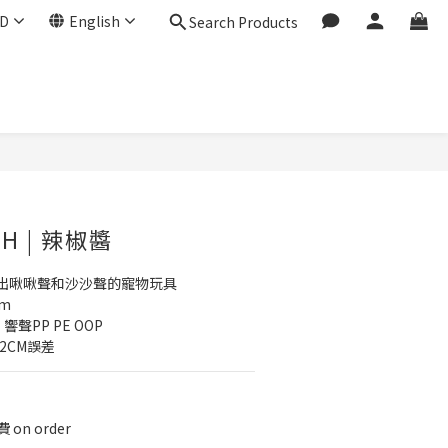
D
English
Search Products
SH | 辣椒醬
出啾啾聲和沙沙聲的寵物玩具
cm
響聲PP PE OOP
2CM誤差
on order