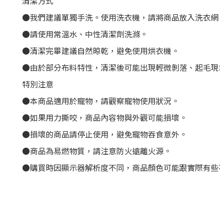
清潔方式
●我們建議單獨手洗。使用洗衣機，請將商品放入洗衣網
●請使用常溫水、中性清潔劑洗滌。
●清潔完畢建議自然晾乾，避免使用烘衣機。
●由於部分布料特性，清潔後可能出現輕微剝落、起毛現
特別注意
●本商品適用於寵物，請觀察寵物使用狀況。
●如果用力撕咬，商品內容物與外觀可能損壞。
●損壞的商品請停止使用，避免寵物吞食意外。
●商品為易燃物質，請注意防火遠離火源。
●購買時因顯示器解析度不同，商品顏色可能跟實際有些