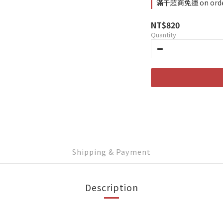
滿千超商免運 on ord
NT$820
Quantity
Shipping & Payment
Description