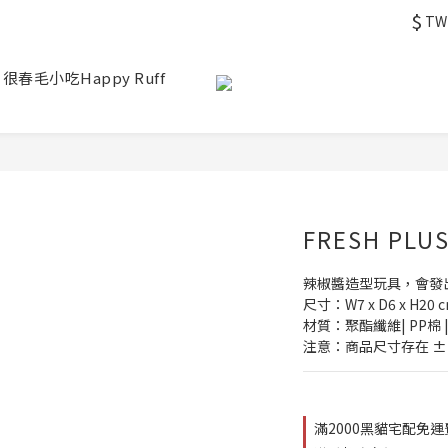
$
TW
 很春毛小吃Happy Ruff
FRESH PLU
辣椒醬造型玩具，會發
尺寸：W7 x D6 x H20 
材質：聚酯纖維| PP棉 | 
注意：商品尺寸存在 ±
滿2000黑貓宅配免運費 