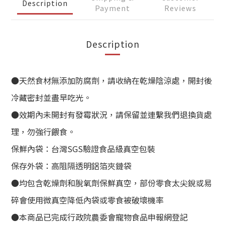
Description
Payment
Reviews
Description
●天然食材無添加防腐劑，請收納在乾燥陰涼處，開封後
冷藏密封並盡早吃光。
●效期內未開封有發霉狀況，請保留並連繫我們退換貨處
理，勿強行餵食。
保鮮內袋：台灣SGS驗證食品級真空包裝
保存外袋：
高阻隔透明鋁箔夾鏈袋
●均包含乾燥劑和脫氧劑保鮮真空，部份零食太尖銳或易
碎會使用微真空降低內袋或零食被破壞機率
●本商品已完成行政院農委會寵物食品申報網登記