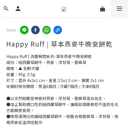
Share
Happy Ruff | 草本燕麥牛晚安餅乾
Happy Ruff | 消憂解悶系列-草本燕麥牛晚安餅乾
成份：紐西蘭草飼牛、燕麥、洋甘菊、香蜂草
硬度：▲ 全齡犬貓
容量：45g ±5g
尺寸：雲朵 4x3x1 cm、星星 2.5x1.5 cm、懶覺 2x1 cm
未開封保存期限：常溫6個月 / 冷藏7個月 / 冷凍8個月
●以天然助眠安神食材燕麥、洋甘菊、香蜂草混合為主，
●加上幫助適口性的紐西蘭草飼牛，讓睡前煩躁食慾不佳的毛毛
也能願意食用。
●使用湯瑪仕肉鋪紐西蘭草飼牛、檢驗合格香蜂草、洋甘菊、桂
格燕麥低溫烘培製作