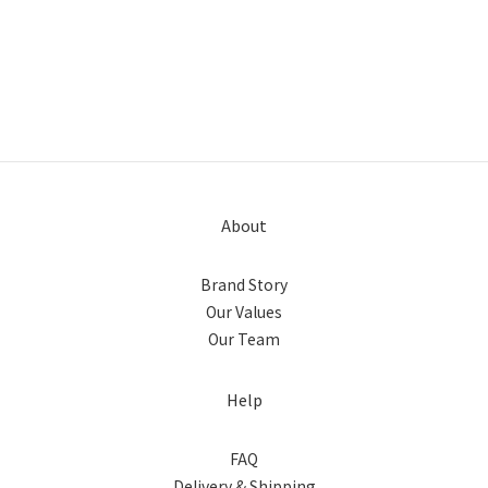
About
Brand Story
Our Values
Our Team
Help
FAQ
Delivery & Shipping