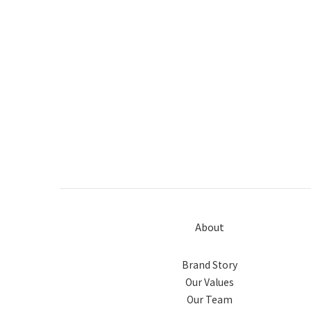
About
Brand Story
Our Values
Our Team