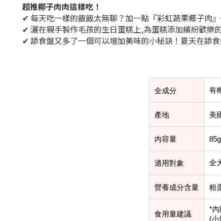
超推椰子肉肉這樣吃！
✔ 每天吃一樣的飯飯太無聊？加一點『彩虹蔬果椰子肉
✔ 灑在親手製作毛孩的生日蛋糕上,為蛋糕添加繽紛歡樂
✔ 舔食盤又多了一個可以增加美味的小秘訣！夏天在舔
有
全成分
產地
美
內容量
85g
全
適用對象
營養成分含量
粗
*內
食用量建議
(小