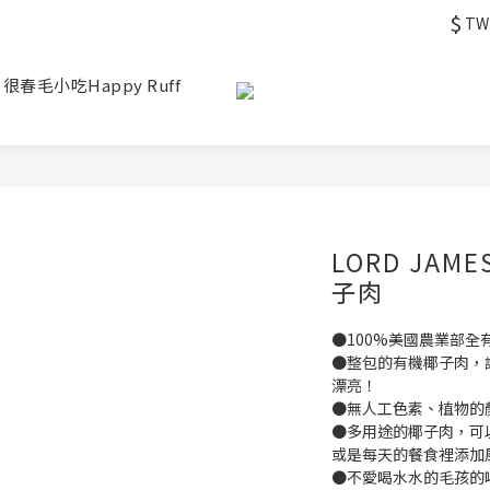
$
TW
 很春毛小吃Happy Ruff
LORD JAM
子肉
●100%美國農業部全
●整包的有機椰子肉，
漂亮！
●無人工色素、植物的
●多用途的椰子肉，可
或是每天的餐食裡添加
●不愛喝水水的毛孩的