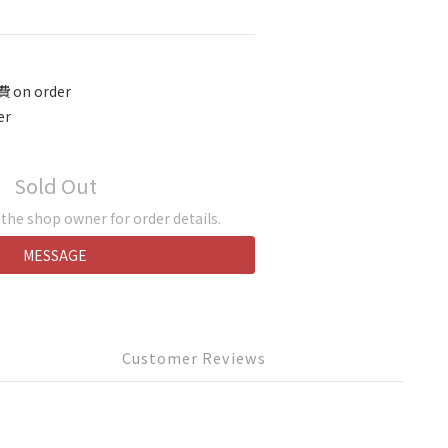
on order
er
Sold Out
he shop owner for order details.
MESSAGE
Customer Reviews