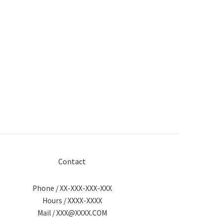
Contact
Phone / XX-XXX-XXX-XXX
Hours / XXXX-XXXX
Mail / XXX@XXXX.COM