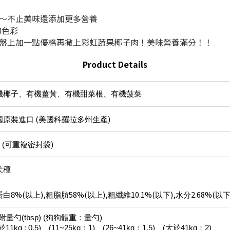
』～不止美味還添加更多營養
的色彩
食盤上加一點優格再撒上彩虹蔬果椰子肉！美味營養滿分！！
Product Details
機椰子、有機薑黃、有機甜菜根、有機菠菜
(
)
國原裝進口
美國科羅拉多州生產
)
 (
可重複密封袋
犬種
%(
),
58%(
),
10.1%(
),
2.68%(
蛋白8
以上
粗脂肪
以上
粗纖維
以下
水分
以
附量勺(tbsp)
(狗狗體重：量勺)
於11kg : 0.5)、(11~25kg：1)、(26~41kg：1.5)、(大於41kg：2)