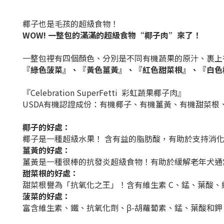
椰子也是毛孩的超級食物！
WOW! 一整包的滿滿的超級食物“椰子肉”來了！
一整包裡有四個顏色、分別是不同有機蔬果的原汁、裹上
『綠色菠菜』、『黃色薑黃』、『紅色甜菜根』、『白色
『Celebration SuperFetti 彩虹蔬果椰子肉』
USDA
有機認證成份：有機椰子、有機薑黃、有機甜菜根
椰子的好處：
椰子是一種超級水果！ 含有益的脂肪酸，有助於支持消化
薑黃的好處：
薑黃是一種很棒的抗發炎超級食物！有助於緩解老年犬通
甜菜根的好處：
甜菜根譽為「
抗氧化之王
」！含有維生素
C
、錳、葉酸、
菠菜的好處：
富含維生素、鐵、抗氧化劑、β
-
胡蘿蔔素、錳、葉酸和鉀