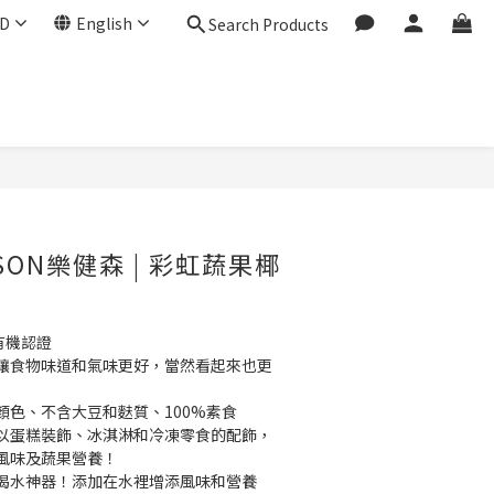
D
English
Search Products
ESON樂健森 | 彩虹蔬果椰
有機認證
讓食物味道和氣味更好，當然看起來也更
顏色、不含大豆和麩質、100%素食
以蛋糕裝飾、冰淇淋和冷凍零食的配飾，
風味及蔬果營養！
喝水神器！添加在水裡增添風味和營養