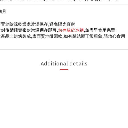
個月
,
請置於陰涼乾燥處常溫保存
避免陽光直射
拆封後請確實密封常溫保存即可
,
勿存放於冰箱
,
並盡早食用完畢
,
,
,
本產品非烘烤製成
表面質地微濕軟
如有黏結屬正常現象
請放心食用
Additional details