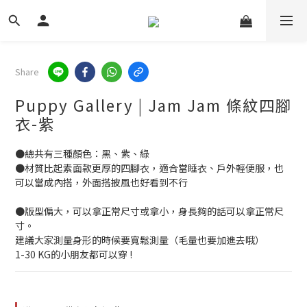
Share
Puppy Gallery | Jam Jam 條紋四腳
衣-紫
●總共有三種顏色：黑、紫、綠
●材質比起素面款更厚的四腳衣，適合當睡衣、戶外輕便服，也
可以當成內搭，外面搭披風也好看到不行
●版型偏大，可以拿正常尺寸或拿小，身長夠的話可以拿正常尺
寸。
建議大家測量身形的時候要寬鬆測量（毛量也要加進去哦）
1-30 KG的小朋友都可以穿 !