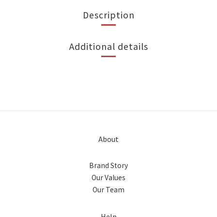
Description
Additional details
About
Brand Story
Our Values
Our Team
Help