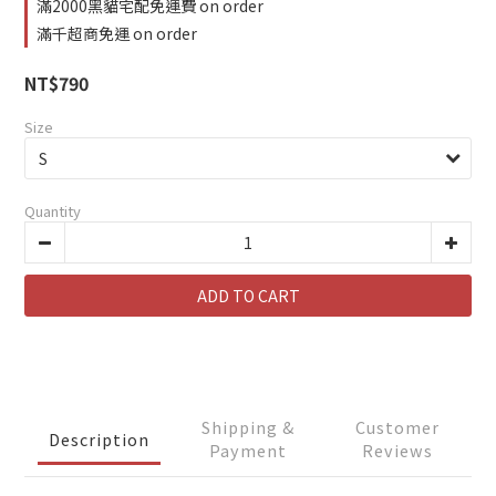
滿2000黑貓宅配免運費 on order
滿千超商免運 on order
NT$790
Size
Quantity
ADD TO CART
Shipping &
Customer
Description
Payment
Reviews