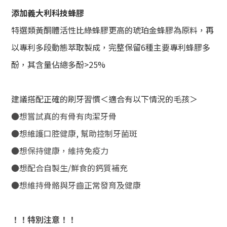
添加義大利科技蜂膠
特選類黃酮體活性比綠蜂膠更高的琥珀金蜂膠為原料，再
以專利多段動態萃取製成，完整保留6種主要專利蜂膠多
酚，其含量佔總多酚>25%
建議搭配正確的刷牙習慣＜適合有以下情況的毛孩＞
●想嘗試真的有骨有肉潔牙骨
●想維護口腔健康, 幫助控制牙菌斑
●想保持健康，維持免疫力
●想配合自製生/鮮食的鈣質補充
●想維持骨骼與牙齒正常發育及健康
！！特別注意！！