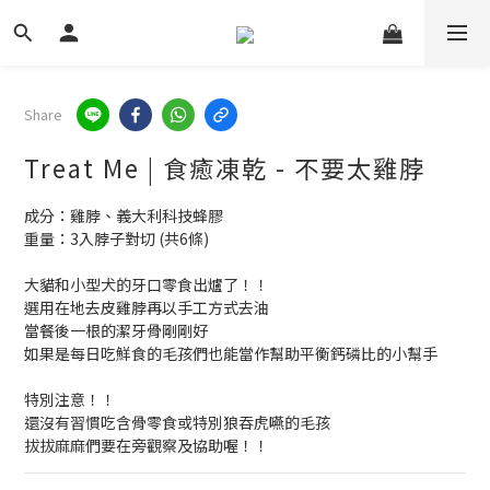
Share
Treat Me | 食癒凍乾 - 不要太雞脖
成分：雞脖、義大利科技蜂膠
重量：3入脖子對切 (共6條)
大貓和小型犬的牙口零食出爐了！！ 
選用在地去皮雞脖再以手工方式去油
當餐後一根的潔牙骨剛剛好
如果是每日吃鮮食的毛孩們也能當作幫助平衡鈣磷比的小幫手
特別注意！！
還沒有習慣吃含骨零食或特別狼吞虎嚥的毛孩
拔拔麻麻們要在旁觀察及協助喔！！