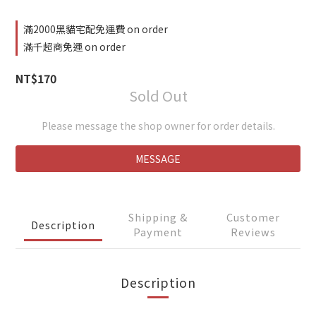
滿2000黑貓宅配免運費 on order
滿千超商免運 on order
NT$170
Sold Out
Please message the shop owner for order details.
MESSAGE
Shipping &
Customer
Description
Payment
Reviews
Description