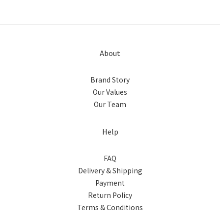
About
Brand Story
Our Values
Our Team
Help
FAQ
Delivery & Shipping
Payment
Return Policy
Terms & Conditions