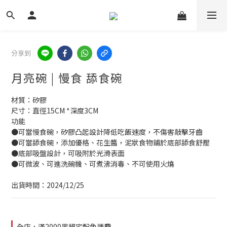
分享到
月亮碗 | 慢食 舔食碗
材質：矽膠
尺寸：直徑15CM *深度3CM
功能
●可當慢食碗，矽膠凸起設計降低吃飯速度，不傷害敲擊牙齒
●可當舔食碗，添加優格、花生醬，泥狀食物鋪於底部舔食舒壓
●底部吸盤設計，可吸附於光滑表面
●可微波、可進洗碗機、可煮沸消毒、不可使用火燒
出貨時間：2024/12/25
全店，滿2000黑貓宅配免運費