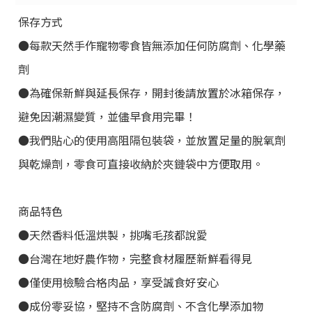
保存方式
●每款天然手作寵物零食皆無添加任何防腐劑、化學藥
劑
●為確保新鮮與延長保存，開封後請放置於冰箱保存，
避免因潮濕變質，並儘早食用完畢！
●我們貼心的使用高阻隔包裝袋，並放置足量的脫氧劑
與乾燥劑，零食可直接收納於夾鏈袋中方便取用。
商品特色
●天然香料低溫烘製，挑嘴毛孩都說愛
●台灣在地好農作物，完整食材履歷新鮮看得見
●僅使用檢驗合格肉品，享受誠食好安心
●成份零妥協，堅持不含防腐劑、不含化學添加物