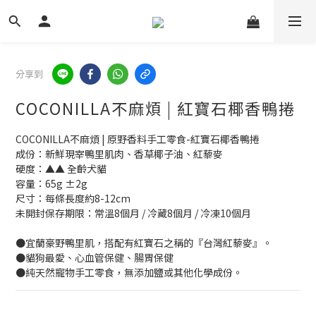
分享到
COCONILLA不麻煩 | 紅寶石椰香鴨捲
COCONILLA不麻煩 | 原野香料手工零食-紅寶石椰香鴨捲
成份：新鮮現宰鴨里肌肉、香草椰子油、紅藜麥
硬度：▲▲ 全齡犬貓
容量：65g ±2g
尺寸：每條長度約8-12cm
未開封保存期限：常溫8個月 / 冷藏8個月 / 冷凍10個月
●宜蘭豪野鴨里肌，搭配有紅寶石之稱的『台灣紅藜麥』。
●貓狗最愛、心血管保健、腸胃保健
●純天然寵物手工零食，無添加鹽或其他化學成份。