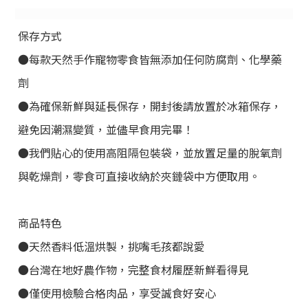
保存方式
●每款天然手作寵物零食皆無添加任何防腐劑、化學藥
劑
●為確保新鮮與延長保存，開封後請放置於冰箱保存，
避免因潮濕變質，並儘早食用完畢！
●我們貼心的使用高阻隔包裝袋，並放置足量的脫氧劑
與乾燥劑，零食可直接收納於夾鏈袋中方便取用。
商品特色
●天然香料低溫烘製，挑嘴毛孩都說愛
●台灣在地好農作物，完整食材履歷新鮮看得見
●僅使用檢驗合格肉品，享受誠食好安心