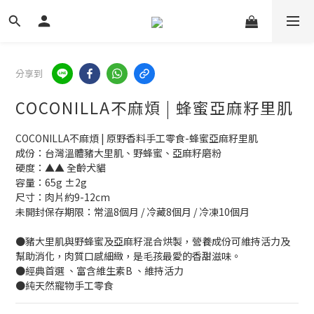
分享到
COCONILLA不麻煩 | 蜂蜜亞麻籽里肌
COCONILLA不麻煩 | 原野香料手工零食-蜂蜜亞麻籽里肌
成份：台灣溫體豬大里肌、野蜂蜜、亞麻籽磨粉
硬度：▲▲ 全齡犬貓
容量：65g ±2g
尺寸：肉片約9-12cm
未開封保存期限：常溫8個月 / 冷藏8個月 / 冷凍10個月
●豬大里肌與野蜂蜜及亞麻籽混合烘製，營養成份可維持活力及
幫助消化，肉質口感細緻，是毛孩最愛的香甜滋味。
●經典首選 、富含維生素B 、維持活力 
●純天然寵物手工零食