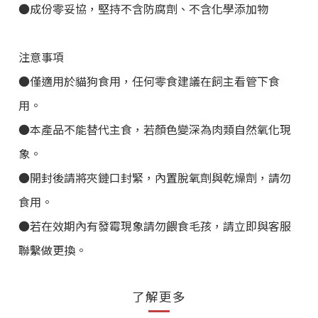
●成份零妥協，堅持不含防腐劑、不含化學添加物
注意事項
●僅適用於貓狗食用，任何零食建議在飼主看管下食
用。
●本產品不能替代主食，若顏色變深為肉類自然氧化現
象。
●開封後請將夾鏈口封緊，內置脫氧劑與乾燥劑，請勿
食用。
●若在效期內有發霉現象請勿餵食毛孩，請立即與客服
聯繫做更換。
了解更多