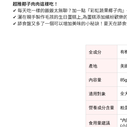
超推椰子肉肉這樣吃！
✔ 每天吃一樣的飯飯太無聊？加一點『彩虹蔬果椰子肉
✔ 灑在親手製作毛孩的生日蛋糕上,為蛋糕添加繽紛歡樂
✔ 舔食盤又多了一個可以增加美味的小秘訣！夏天在舔
有
全成分
產地
美
內容量
85g
全
適用對象
營養成分含量
粗
*內
食用量建議
(小