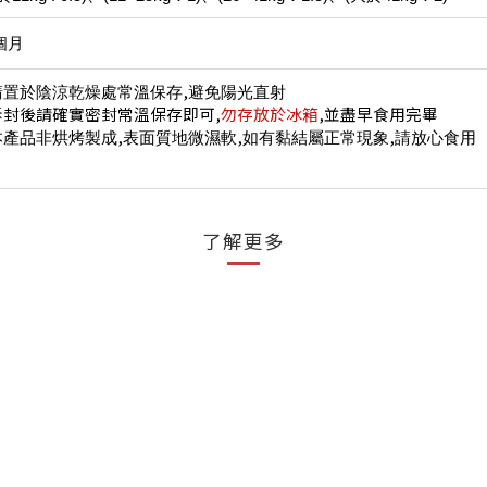
個月
,
請置於陰涼乾燥處常溫保存
避免陽光直射
拆封後請確實密封常溫保存即可
,
勿存放於冰箱
,
並盡早食用完畢
,
,
,
本產品非烘烤製成
表面質地微濕軟
如有黏結屬正常現象
請放心食用
了解更多