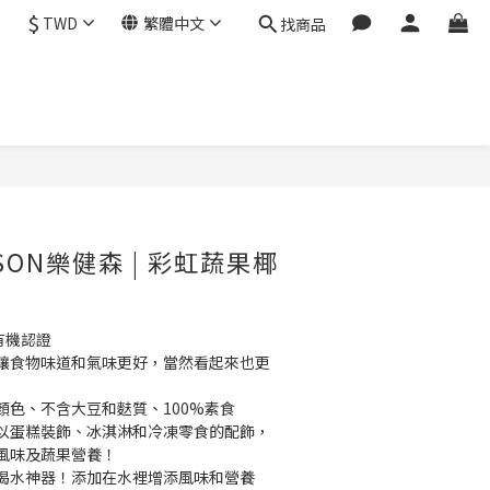
$
TWD
繁體中文
找商品
ESON樂健森 | 彩虹蔬果椰
有機認證
讓食物味道和氣味更好，當然看起來也更
顏色、不含大豆和麩質、100%素食
以蛋糕裝飾、冰淇淋和冷凍零食的配飾，
風味及蔬果營養！
喝水神器！添加在水裡增添風味和營養