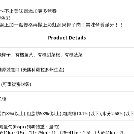
』～不止美味還添加更多營養
的色彩
食盤上加一點優格再撒上彩虹蔬果椰子肉！美味營養滿分！！
Product Details
機椰子、有機薑黃、有機甜菜根、有機菠菜
(
)
國原裝進口
美國科羅拉多州生產
)
 (
可重複密封袋
犬種
%(
),
58%(
),
10.1%(
),
2.68%(
蛋白8
以上
粗脂肪
以上
粗纖維
以下
水分
以
附量勺(tbsp)
(狗狗體重：量勺)
於11kg : 0.5)、(11~25kg：1)、(26~41kg：1.5)、(大於41kg：2)