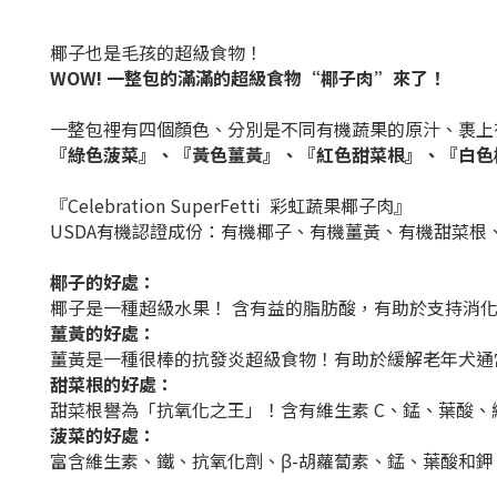
椰子也是毛孩的超級食物！
WOW! 一整包的滿滿的超級食物“椰子肉”來了！
一整包裡有四個顏色、分別是不同有機蔬果的原汁、裹上
『綠色菠菜』、『黃色薑黃』、『紅色甜菜根』、『白色
『Celebration SuperFetti 彩虹蔬果椰子肉』
USDA
有機認證成份：有機椰子、有機薑黃、有機甜菜根
椰子的好處：
椰子是一種超級水果！ 含有益的脂肪酸，有助於支持消化
薑黃的好處：
薑黃是一種很棒的抗發炎超級食物！有助於緩解老年犬通
甜菜根的好處：
甜菜根譽為「
抗氧化之王
」！含有維生素
C
、錳、葉酸、
菠菜的好處：
富含維生素、鐵、抗氧化劑、β
-
胡蘿蔔素、錳、葉酸和鉀