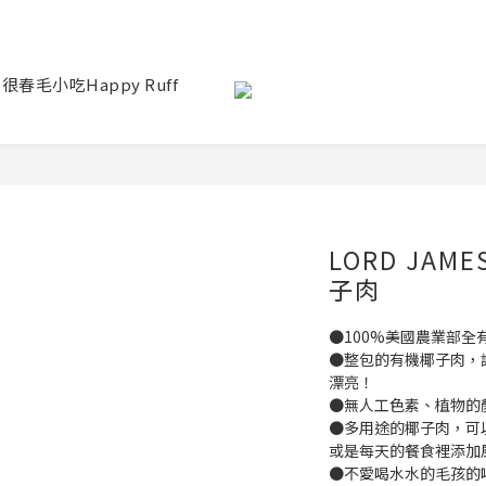
 很春毛小吃Happy Ruff
LORD JAM
子肉
●100%美國農業部全
●整包的有機椰子肉，
漂亮！
●無人工色素、植物的
●多用途的椰子肉，可
或是每天的餐食裡添加
●不愛喝水水的毛孩的