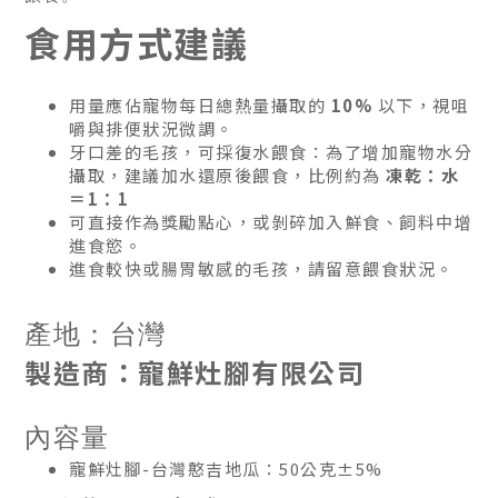
食用方式建議
用量應佔寵物每日總熱量攝取的
10%
以下，視咀
嚼與排便狀況微調。
牙口差的毛孩，可採復水餵食：為了增加寵物水分
攝取，建議加水還原後餵食，比例約為
凍乾：水
＝1：1
可直接作為獎勵點心，或剝碎加入鮮食、飼料中增
進食慾。
進食較快或腸胃敏感的毛孩，請留意餵食狀況。
產地：台灣
製造商：寵鮮灶腳有限公司
內容量
寵鮮灶腳-台灣憨吉地瓜：50公克±5%