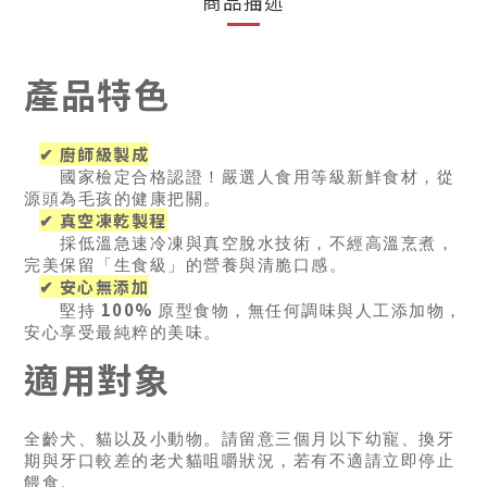
商品描述
產品特色
✔ 廚師級製成
國家檢定合格認證！嚴選人食用等級新鮮食材，從
源頭為毛孩的健康把關。
✔ 真空凍乾製程
採低溫急速冷凍與真空脫水技術，不經高溫烹煮，
完美保留「生食級」的營養與清脆口感。
✔ 安心無添加
100%
堅持
原型食物，無任何調味與人工添加物，
安心享受最純粹的美味。
適用對象
全齡犬、貓以及小動物。請留意三個月以下幼寵、換牙
期與牙口較差的老犬貓咀嚼狀況，若有不適請立即停止
餵食。