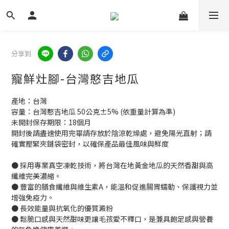
分享到
寵鮮灶腳-台灣憨吉地瓜
產地：台灣
容量：台灣憨吉地瓜 50公克±5% (依重量計算為準)
未開封保存期限：18個月
開封後請盡速使用完畢請存放於陰涼乾燥處，避免陽光直射；請
確實壓緊夾鏈袋密封，以確保產品最佳風味與鮮度
● 採用專業真空凍乾技術，將台灣在地黃金地瓜的天然香甜與高
纖維完美濃縮。
● 豐富的膳食纖維與維生素A，能溫和促進腸胃蠕動、保護視力並
增強免疫力。
● 長效能量與抗氧化的優質澱粉
● 鬆脆口感與天然甜味更讓毛孩愛不釋口，是兼具飽足感與營養