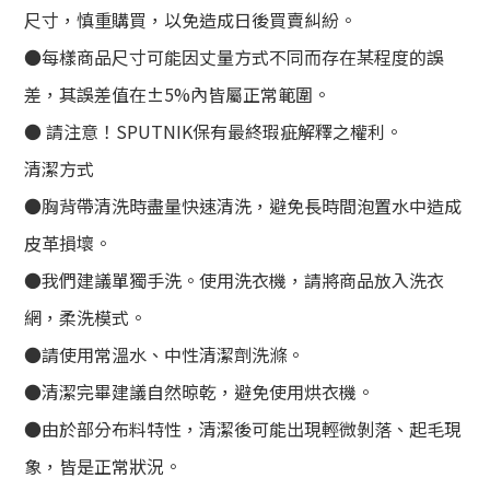
尺寸，慎重購買，以免造成日後買賣糾紛。
●每樣商品尺寸可能因丈量方式不同而存在某程度的誤
差，其誤差值在±5%內皆屬正常範圍。
● 請注意！SPUTNIK保有最終瑕疵解釋之權利。
清潔方式
●胸背帶清洗時盡量快速清洗，避免長時間泡置水中造成
皮革損壞。
●我們建議單獨手洗。使用洗衣機，請將商品放入洗衣
網，柔洗模式。
●請使用常溫水、中性清潔劑洗滌。
●清潔完畢建議自然晾乾，避免使用烘衣機。
●由於部分布料特性，清潔後可能出現輕微剝落、起毛現
象，皆是正常狀況。