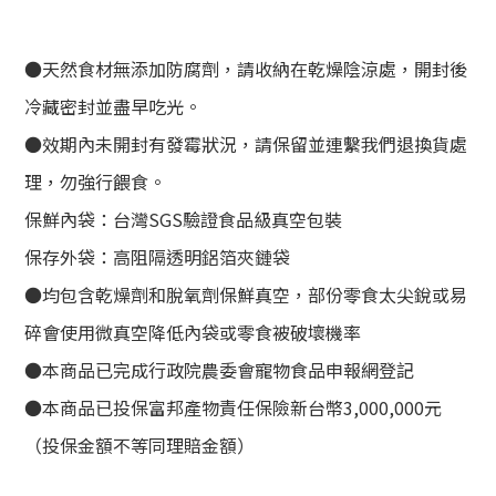
●天然食材無添加防腐劑，請收納在乾燥陰涼處，開封後
冷藏密封並盡早吃光。
●效期內未開封有發霉狀況，請保留並連繫我們退換貨處
理，勿強行餵食。
保鮮內袋：台灣SGS驗證食品級真空包裝
保存外袋：
高阻隔透明鋁箔夾鏈袋
●均包含乾燥劑和脫氧劑保鮮真空，部份零食太尖銳或易
碎會使用微真空降低內袋或零食被破壞機率
●本商品已完成行政院農委會寵物食品申報網登記
●本商品已投保富邦產物責任保險新台幣3,000,000元
（投保金額不等同理賠金額）