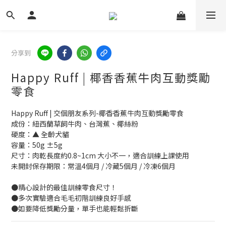
分享到
Happy Ruff | 椰香香蕉牛肉互動獎勵
零食
Happy Ruff | 交個朋友系列-椰香香蕉牛肉互動獎勵零食
成份：紐西蘭草飼牛肉、台灣蕉、椰絲粉
硬度：▲ 全齡犬貓
容量：50g ±5g
尺寸：肉乾長度約0.8~1cm 大小不一，適合訓練上課使用
未開封保存期限：常溫4個月 / 冷藏5個月 / 冷凍6個月
●精心設計的最佳訓練零食尺寸！
●多次實驗適合毛毛初階訓練良好手感
●如要降低獎勵分量，單手也能輕鬆折斷