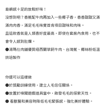
島嶼感十足的放鬆好味！
沒想到吧？香蕉配牛肉再加入一些椰子香，香香甜甜又滿
滿肉肉香，滿足毛毛味覺首肯項目甜味和肉味。
且這款香氣是人類喜好度最高，即使在套房內食用，也不
會令人感到肚爛。
●湯瑪仕肉舖優質紐西蘭草飼牛肉、台灣蕉、椰絲粉低溫
烘培製作
你還可以這樣做
●於獎勵訓練使用，建立人毛信任關係。
●放置於嗅聞遊戲道具當中，啟發毛毛的探索天性。
● 看獸醫和美容時降低毛毛緊張感，強化美好體驗。