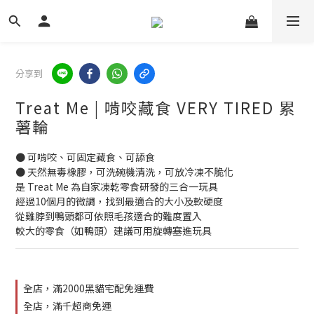
分享到
Treat Me | 啃咬藏食 VERY TIRED 累
薯輪
● 可啃咬、可固定藏食、可舔食
● 天然無毒橡膠，可洗碗機清洗，可放冷凍不脆化
是 Treat Me 為自家凍乾零食研發的三合一玩具
經過10個月的微調，找到最適合的大小及軟硬度
從雞脖到鴨頭都可依照毛孩適合的難度置入 
較大的零食（如鴨頭）建議可用旋轉塞進玩具
全店，滿2000黑貓宅配免運費
全店，滿千超商免運